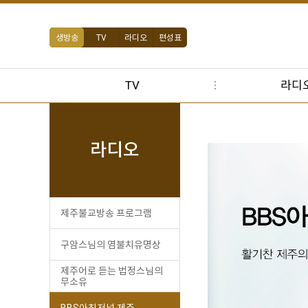
생방송
TV
라디오
편성표
TV
라디
라디오
제주불교방송 프로그램
구암스님의 염불치유명상
제주어로 듣는 법정스님의
무소유
BBS아침저널 제주