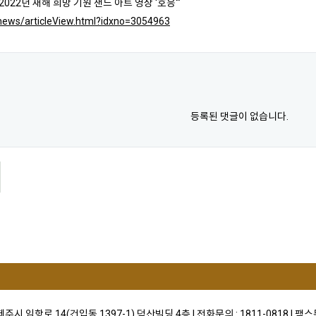
022년 새해 희망 기원 샌드 아트 영상 '호응'"
r/news/articleView.html?idxno=3054963
등록된 댓글이 없습니다.
)제주시 임항로 14(건입동 1397-1) 덕산빌딩 4층 I 전화문의 : 1811-0818 I 팩스문