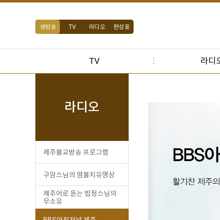
생방송
TV
라디오
편성표
TV
라디
라디오
제주불교방송 프로그램
구암스님의 염불치유명상
제주어로 듣는 법정스님의
무소유
BBS아침저널 제주