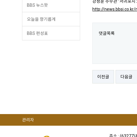
강정훈 주무관 "서귀포시 2
BBS 뉴스왓
http://news.bbsi.co.k
오늘을 향기롭게
BBS 편성표
댓글목록
이전글
다음글
관리자
주소 : (63277