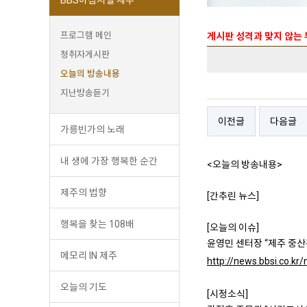
프로그램 메인
게시판 성격과 맞지 않는
청취자게시판
오늘의 방송내용
지난방송듣기
이전글
다음글
가릉빈가의 노래
내 생에 가장 행복한 순간
<오늘의 방송내용>
제주의 법향
[간추린 뉴스]
행복을 찾는 108배
[오늘의 이슈]
윤영민 센터장 “제주 중산
메모리 IN 제주
http://news.bbsi.co.k
오늘의 기도
[시정소식]