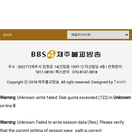
관리자
주소 : (63277)제주시 임항로 14(건입동 1397-1) 덕산빌딩 4층 I 전화문의 :
1811-0818 I 팩스문의 : 070-8147-0818
TwinH
Copyright ⓒ 2018 제주불교방송. All right reserved. Designed by
Warning
: Unknown: write failed: Disk quota exceeded (122) in
Unknown
on line
0
Warning
: Unknown: Failed to write session data (files). Please verify
that the current setting of session.save_path is correct