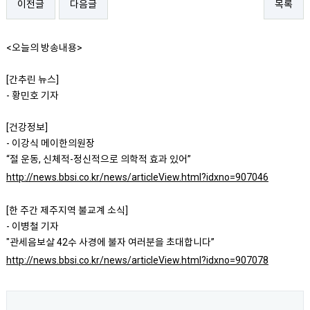
이전글
다음글
목록
<오늘의 방송내용>
[간추린 뉴스]
- 황민호 기자
[건강정보]
- 이강식 메이한의원장
“절 운동, 신체적-정신적으로 의학적 효과 있어”
http://news.bbsi.co.kr/news/articleView.html?idxno=907046
[한 주간 제주지역 불교계 소식]
- 이병철 기자
"관세음보살 42수 사경에 불자 여러분을 초대합니다”
http://news.bbsi.co.kr/news/articleView.html?idxno=907078