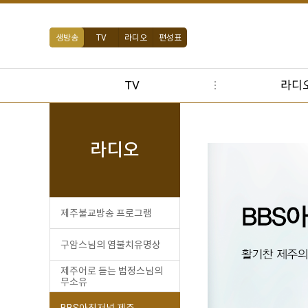
생방송
TV
라디오
편성표
TV
라디
라디오
제주불교방송 프로그램
구암스님의 염불치유명상
제주어로 듣는 법정스님의
무소유
BBS아침저널 제주