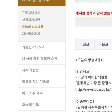
프로그램 메인
게시판 성격과 맞지 않는
청취자게시판
오늘의 방송내용
지난방송듣기
이전글
다음글
가릉빈가의 노래
내 생에 가장 행복한 순간
<오늘의 방송내용>
제주의 법향
[건강정보]
- 이강식 메이한의원장
행복을 찾는 108배
“운동하면 가장 큰 장점 
http://news.bbsi.co.k
메모리 IN 제주
[집중인터뷰]
오늘의 기도
- 김희현 제주특별자치도