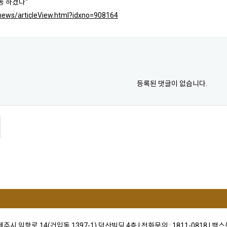
동 하겠다"
r/news/articleView.html?idxno=908164
등록된 댓글이 없습니다.
)제주시 임항로 14(건입동 1397-1) 덕산빌딩 4층 I 전화문의 : 1811-0818 I 팩스문