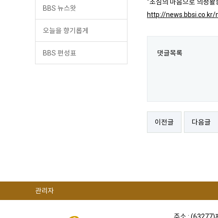
"초심의 마음으로 의정활
BBS 뉴스왓
http://news.bbsi.co.k
오늘을 향기롭게
BBS 편성표
댓글목록
이전글
다음글
관리자
주소 : (63277