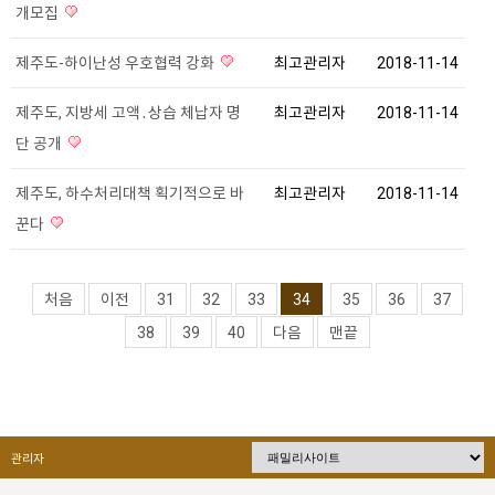
개모집
제주도-하이난성 우호협력 강화
최고관리자
2018-11-14
제주도, 지방세 고액․상습 체납자 명
최고관리자
2018-11-14
단 공개
제주도, 하수처리대책 획기적으로 바
최고관리자
2018-11-14
꾼다
처음
이전
31
32
33
34
35
36
37
38
39
40
다음
맨끝
관리자