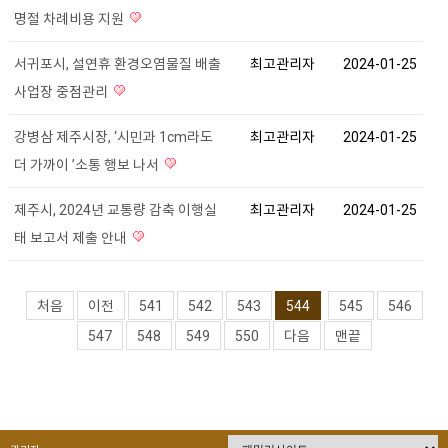
명절 차례비용 지원
서귀포시, 설연휴 환경오염물질 배출
최고관리자
2024-01-25
사업장 중점관리
강병삼 제주시장, ‘시민과 1cm라도
최고관리자
2024-01-25
더 가까이 ’소통 행보 나서
제주시, 2024년 교통량 감축 이행실
최고관리자
2024-01-25
태 보고서 제출 안내
처음
이전
541
542
543
544
545
546
547
548
549
550
다음
맨끝