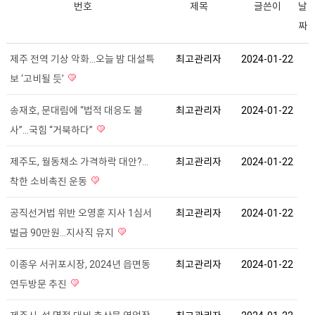
번호
제목
글쓴이
날
짜
제주 전역 기상 악화...오늘 밤 대설특
최고관리자
2024-01-22
보 ‘고비될 듯’
송재호, 문대림에 “법적 대응도 불
최고관리자
2024-01-22
사”...국힘 “거북하다”
제주도, 월동채소 가격하락 대안?...
최고관리자
2024-01-22
착한 소비촉진 운동
공직선거법 위반 오영훈 지사 1심서
최고관리자
2024-01-22
벌금 90만원...지사직 유지
이종우 서귀포시장, 2024년 읍면동
최고관리자
2024-01-22
연두방문 추진