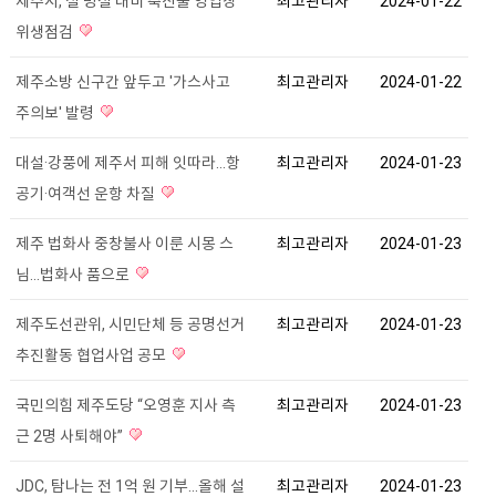
제주시, 설 명절 대비 축산물 영업장
최고관리자
2024-01-22
위생점검
제주소방 신구간 앞두고 '가스사고
최고관리자
2024-01-22
주의보' 발령
대설·강풍에 제주서 피해 잇따라…항
최고관리자
2024-01-23
공기·여객선 운항 차질
제주 법화사 중창불사 이룬 시몽 스
최고관리자
2024-01-23
님...법화사 품으로
제주도선관위, 시민단체 등 공명선거
최고관리자
2024-01-23
추진활동 협업사업 공모
국민의힘 제주도당 “오영훈 지사 측
최고관리자
2024-01-23
근 2명 사퇴해야”
JDC, 탐나는 전 1억 원 기부...올해 설
최고관리자
2024-01-23