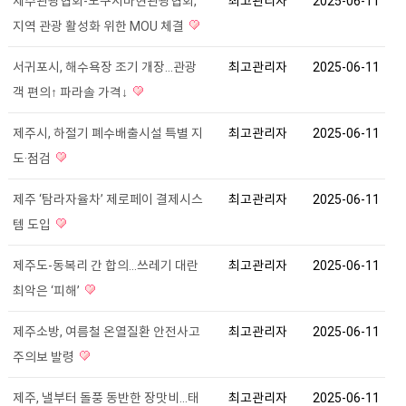
제주관광협회-도쿠시마현관광협회,
최고관리자
2025-06-11
지역 관광 활성화 위한 MOU 체결
서귀포시, 해수욕장 조기 개장…관광
최고관리자
2025-06-11
객 편의↑ 파라솔 가격↓
제주시, 하절기 폐수배출시설 특별 지
최고관리자
2025-06-11
도·점검
제주 ‘탐라자율차’ 제로페이 결제시스
최고관리자
2025-06-11
템 도입
제주도-동복리 간 합의...쓰레기 대란
최고관리자
2025-06-11
최악은 ‘피해’
제주소방, 여름철 온열질환 안전사고
최고관리자
2025-06-11
주의보 발령
제주, 낼부터 돌풍 동반한 장맛비...태
최고관리자
2025-06-11