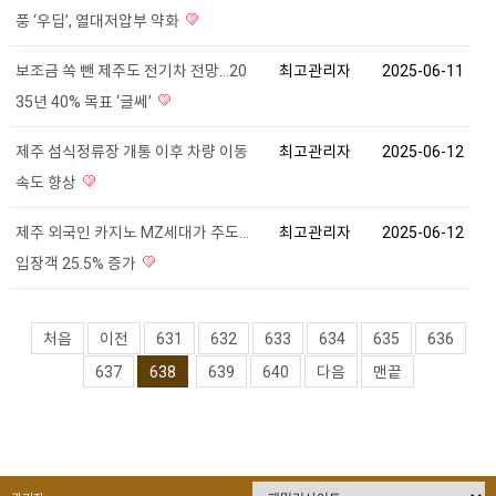
풍 ‘우딥’, 열대저압부 약화
보조금 쏙 뺀 제주도 전기차 전망...20
최고관리자
2025-06-11
35년 40% 목표 ‘글쎄’
제주 섬식정류장 개통 이후 차량 이동
최고관리자
2025-06-12
속도 향상
제주 외국인 카지노 MZ세대가 주도…
최고관리자
2025-06-12
입장객 25.5% 증가
처음
이전
631
632
633
634
635
636
637
638
639
640
다음
맨끝