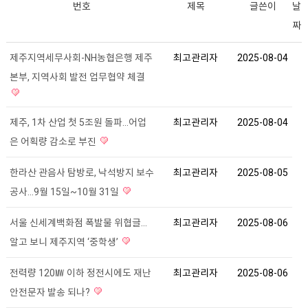
번호
제목
글쓴이
날
짜
제주지역세무사회-NH농협은행 제주
최고관리자
2025-08-04
본부, 지역사회 발전 업무협약 체결
제주, 1차 산업 첫 5조원 돌파...어업
최고관리자
2025-08-04
은 어획량 감소로 부진
한라산 관음사 탐방로, 낙석방지 보수
최고관리자
2025-08-05
공사...9월 15일~10월 31일
서울 신세계백화점 폭발물 위협글...
최고관리자
2025-08-06
알고 보니 제주지역 ‘중학생’
전력량 120㎿ 이하 정전시에도 재난
최고관리자
2025-08-06
안전문자 발송 되나?