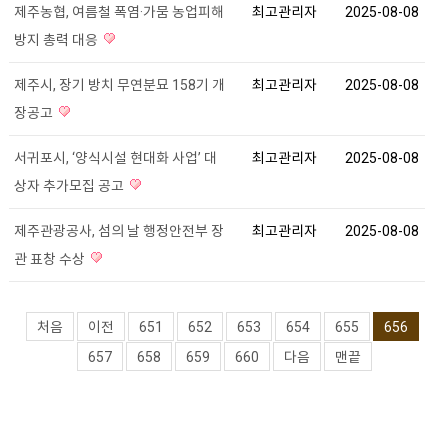
제주농협, 여름철 폭염·가뭄 농업피해
최고관리자
2025-08-08
방지 총력 대응
제주시, 장기 방치 무연분묘 158기 개
최고관리자
2025-08-08
장공고
서귀포시, ‘양식시설 현대화 사업’ 대
최고관리자
2025-08-08
상자 추가모집 공고
제주관광공사, 섬의 날 행정안전부 장
최고관리자
2025-08-08
관 표창 수상
처음
이전
651
652
653
654
655
656
657
658
659
660
다음
맨끝