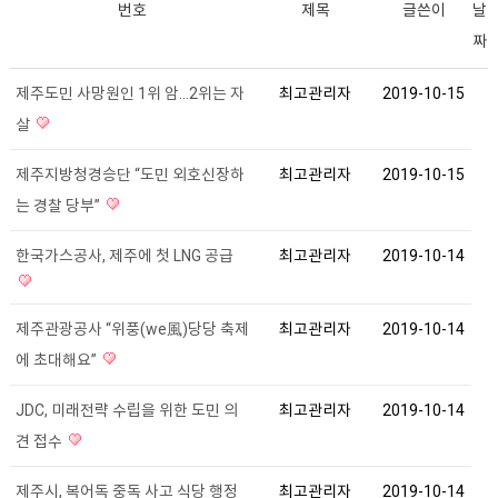
번호
제목
글쓴이
날
짜
제주도민 사망원인 1위 암...2위는 자
최고관리자
2019-10-15
살
제주지방청경승단 “도민 외호신장하
최고관리자
2019-10-15
는 경찰 당부”
한국가스공사, 제주에 첫 LNG 공급
최고관리자
2019-10-14
제주관광공사 “위풍(we風)당당 축제
최고관리자
2019-10-14
에 초대해요”
JDC, 미래전략 수립을 위한 도민 의
최고관리자
2019-10-14
견 접수
제주시, 복어독 중독 사고 식당 행정
최고관리자
2019-10-14