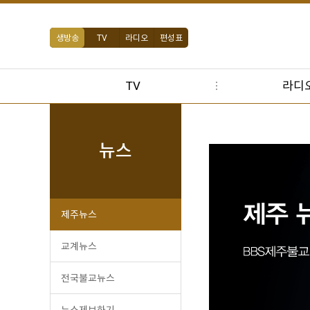
생방송
TV
라디오
편성표
TV
라디
뉴스
제주뉴스
교계뉴스
전국불교뉴스
뉴스제보하기