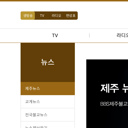
생방송
TV
라디오
편성표
TV
라디
뉴스
제주뉴스
교계뉴스
전국불교뉴스
뉴스제보하기