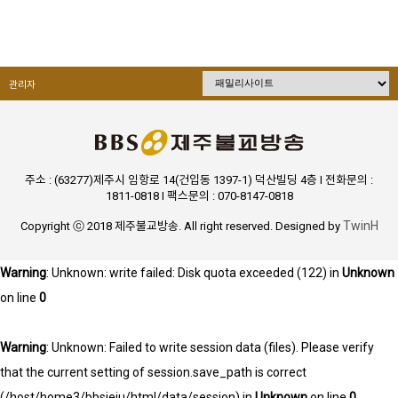
관리자
주소 : (63277)제주시 임항로 14(건입동 1397-1) 덕산빌딩 4층 I 전화문의 :
1811-0818 I 팩스문의 : 070-8147-0818
TwinH
Copyright ⓒ 2018 제주불교방송. All right reserved. Designed by
Warning
: Unknown: write failed: Disk quota exceeded (122) in
Unknown
on line
0
Warning
: Unknown: Failed to write session data (files). Please verify
that the current setting of session.save_path is correct
(/host/home3/bbsjeju/html/data/session) in
Unknown
on line
0