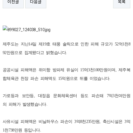
이전글
다음글
목록
제주도는
지난
14
일
제
19
호
태풍
솔릭으로
인한
피해
규모가
52
억
1
천
8
92
만원으로
집계됐다고
밝혔습니다
.
공공시설
피해액은
위미항
방파제
유실이
15
억
3
천
100
만원이며
,
제주복
합체육관
천장
파손
피해액도
15
억원으로
뒤를
이었습니다
.
가로등과
보안등
,
대정읍
문화체육센터
등도
파손돼
7
억
3
천여만원
의
피해가
발생했습니다
.
사유시설
피해액은
비닐하우스
파손이
3
억
8
천
235
만원
,
축산시설은
3
억
1
천
738
만원
등입니다
.