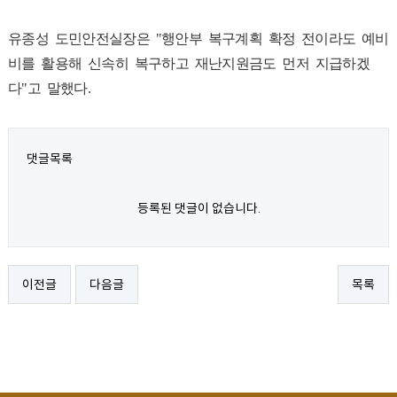
유종성
도민안전실장은
"
행안부
복구계획
확정
전이라도
예비
비를
활용해
신속히
복구하고
재난지원금도
먼저
지급하겠
다
"
고
말했다
.
댓글목록
등록된 댓글이 없습니다.
이전글
다음글
목록