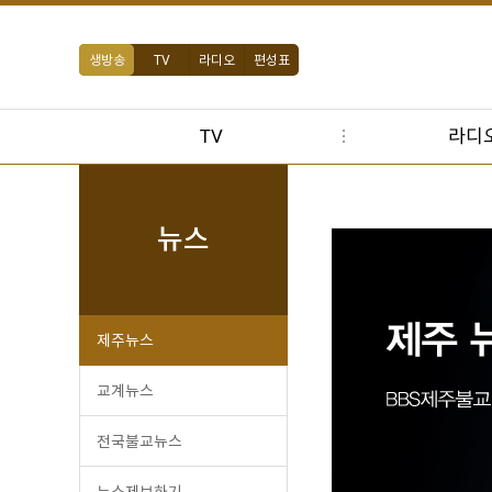
생방송
TV
라디오
편성표
TV
라디
뉴스
제주뉴스
교계뉴스
전국불교뉴스
뉴스제보하기