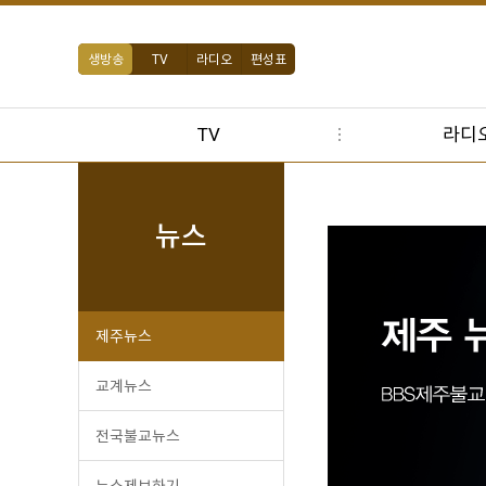
생방송
TV
라디오
편성표
TV
라디
뉴스
제주뉴스
교계뉴스
전국불교뉴스
뉴스제보하기