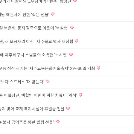
우리가 이끌어요”...우담바라 어린이 합창단
법당 해관사에 전한 ‘작은 선물’
 보은회, 동지 팥죽으로 이웃에 ‘보살행’
, 새 보금자리 이전...제주불교 역사 재정립
에 제주비구니 스님들의 소박한 ‘보시행’
운동 정신 새기는 ‘제주교육문화예술축제’ 29~30일 개최
보다 스트레스 ‘더 받는다’
린이합창단, 백혈병 어린이 위한 치료비 ‘쾌척’
 동지 맞아 교계 복지시설에 후원금 전달
송 불사 공덕주를 향한 힐링 선물”