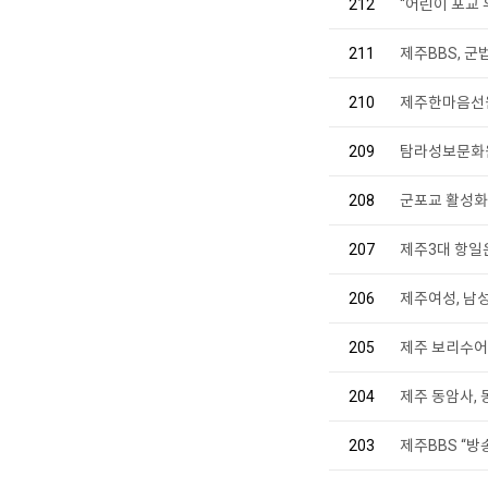
212
“어린이 포교 
211
제주BBS, 군
210
제주한마음선원
209
탐라성보문화원
208
군포교 활성화
207
제주3대 항일
206
제주여성, 남성
205
제주 보리수어
204
제주 동암사,
203
제주BBS “방