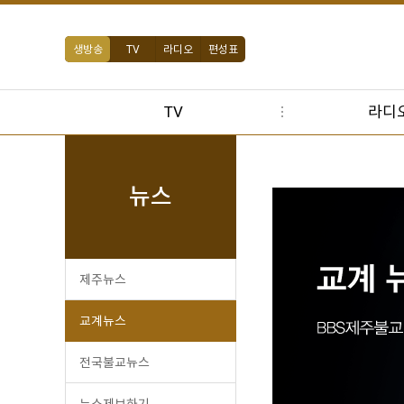
생방송
TV
라디오
편성표
TV
라디
뉴스
제주뉴스
교계뉴스
전국불교뉴스
뉴스제보하기