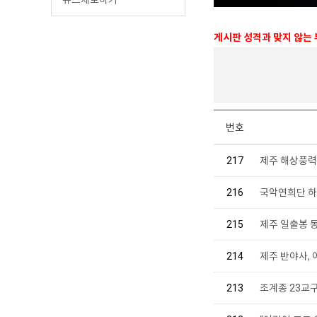
게시판 성격과 맞지 않는
번호
217
제주 해상풍력 
216
국악연희단 하
215
제주 일출봉 동
214
제주 반야사,
213
조계종 23교구