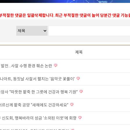
 부적절한 댓글은 일괄삭제합니다. 최근 부적절한 댓글이 늘어 당분간 댓글 기
제목
발전...사찰 수행 환경 훼손 논란
나아트, 동짓날 사찰서 펼치는 ‘음악굿 꽃풀이’
암사 “따뜻한 팥죽 한 그릇에 건강과 행복 기원”
 어르신께 팥죽 공양 “새해에도 건강하세요”
 신도회, 행복바라미 성금 ‘소외된 이웃’에 회향