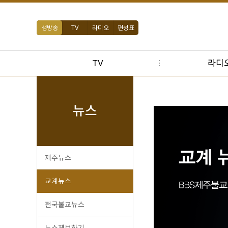
생방송
TV
라디오
편성표
TV
라디
뉴스
제주뉴스
교계뉴스
전국불교뉴스
뉴스제보하기