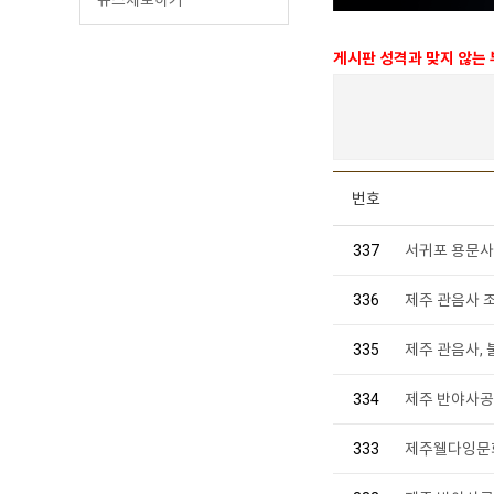
게시판 성격과 맞지 않는
번호
337
서귀포 용문사,
336
제주 관음사 
335
제주 관음사,
334
제주 반야사공덕
333
제주웰다잉문화