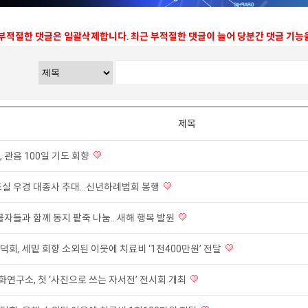
 부적절한 댓글은 일괄삭제합니다. 최근 부적절한 댓글이 늘어 당분간 댓글 기
제목
 관음 100일 기도 회향
조실 우경 대종사 추대...신년하례법회 봉행
 불자들과 함께 동지 팥죽 나눔…새해 행복 발원
회, 세밑 회향 소외된 이웃에 치료비 ‘1천400만원’ 전달
연구소, 첫 ‘사진으로 쓰는 자서전’ 전시회 개최