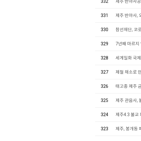
332
제주 반야사공
331
제주 반야사, 
330
참선재단, 코로
329
7년째 마르지
328
세계일화 국제
327
제철 채소로 
326
태고종 제주 
325
제주 관음사, 
324
제주4.3 불교 
323
제주, 봉개동