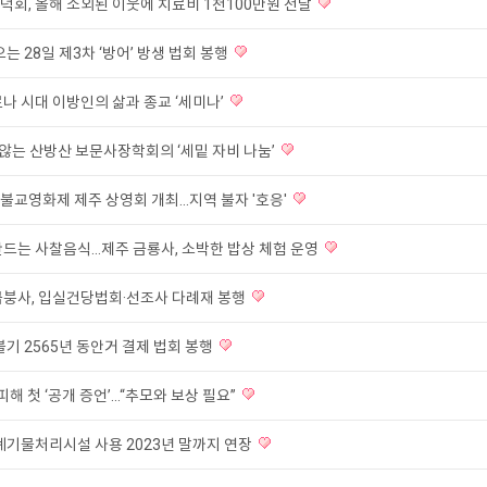
덕회, 올해 소외된 이웃에 치료비 1천100만원 전달
오는 28일 제3차 ‘방어’ 방생 법회 봉행
나 시대 이방인의 삶과 종교 ‘세미나’
 않는 산방산 보문사장학회의 ‘세밑 자비 나눔’
불교영화제 제주 상영회 개최…지역 불자 '호응'
만드는 사찰음식…제주 금룡사, 소박한 밥상 체험 운영
금붕사, 입실건당법회·선조사 다례재 봉행
불기 2565년 동안거 결제 법회 봉행
피해 첫 ‘공개 증언’...“추모와 보상 필요”
 폐기물처리시설 사용 2023년 말까지 연장