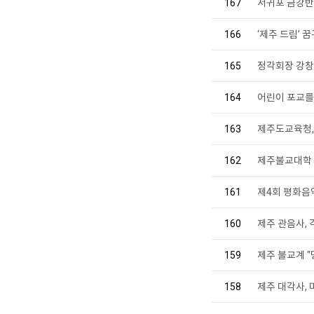
167
서귀포 금강반
166
‘제주 드림’
165
정각회장 강창
164
어린이 포교를 
163
제주도교육청
162
제주불교대학 
161
제4회 평화음악
160
제주 관음사,
159
제주 불교계 
158
제주 대각사,