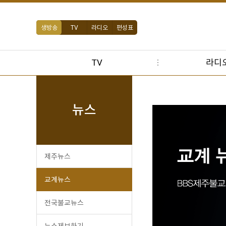
생방송
TV
라디오
편성표
TV
라디
뉴스
제주뉴스
교계뉴스
전국불교뉴스
뉴스제보하기