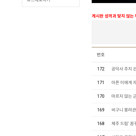
게시판 성격과 맞지 않는
번호
172
공덕사 주지 
171
아픈 이에게 
170
마르지 않는 
169
비구니 봉려관
168
제주 드림’ 