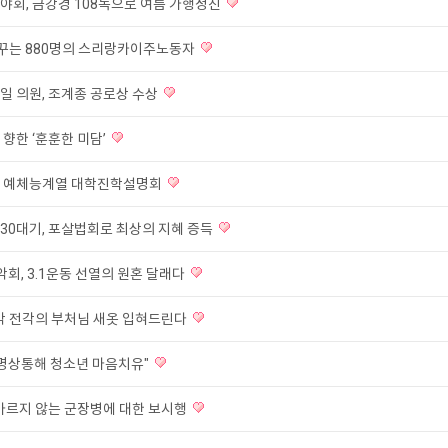
야회, 금강경 108독으로 여름 가행정진
 꿈꾸는 880명의 스리랑카이주노동자
일 의원, 조계종 공로상 수상
향한 ‘훈훈한 미담’
, 예체능계열 대학진학설명회
30대기, 포살법회로 최상의 지혜 증득
회, 3.1운동 선열의 원혼 달래다
 각 전각의 부처님 새옷 입혀드린다
"명상통해 청소년 마음치유"
 마르지 않는 군장병에 대한 보시행