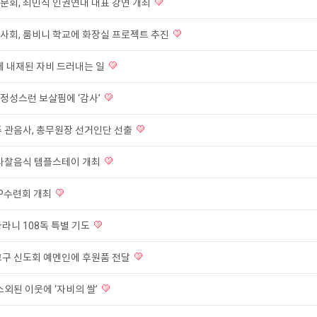
문회, 최민식 인권연대 대표 강연 개최
사회, 룸비니 학교에 화장실 프로젝트 추진
에 내재된 자비 드러내는 일
정성스런 보살핌에 ‘감사’
주 관음사, 총무원장 선거인단 선출
 사찰음식 템플스테이 개최
P수련회 개최
라니 108독 특별 기도
교구 신도회 예멘인에 후원품 전달
소외된 이웃에 ‘자비의 쌀’