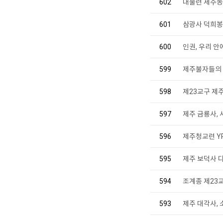
602
대불련 제주동
601
삼광사 덕희봉
600
인권, 우리 안
599
제주불자들의 
598
제23교구 제
597
제주 금룡사,
596
제주청교련 Y
595
제주 보덕사 다
594
조계종 제23
593
제주 대각사, 