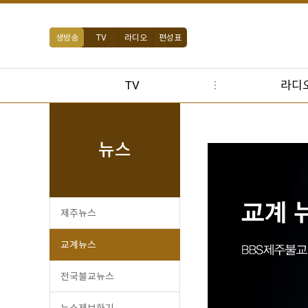
생방송
TV
라디오
편성표
TV
라디
뉴스
제주뉴스
교계뉴스
전국불교뉴스
뉴스제보하기