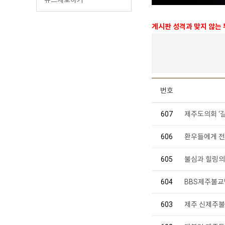
게시판 성격과 맞지 않는
번호
607
제주도의회 ‘길
606
환우들에게 전
605
불심과 힐링의
604
BBS제주불교
603
제주 신제주불