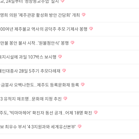
교, 24일부터 '정상등교수업' 실시
영희 의원 ‘제주관광 활성화 방안 간담회’ 개최
 100여년 제주불교 역사의 공덕주 추모 기제사 봉행
1만불 봉안 불사 시작...‘원불점안식’ 봉행
 복지시설에 과일 107박스 보시행
 혜인대종사 28일 5주기 추모다례재
·금붕사 오백나한도...제주도 등록문화재 등록
.3 유적지 재조명...문화재 지정 추진
제주도, ‘빅마마헤어’ 확진자 동선 공개...어제 18명 확진
보 최우수 부서 ‘4·3지원과와 세계유산본부’