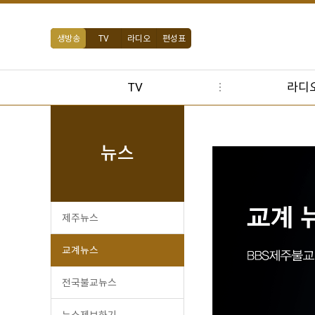
생방송
TV
라디오
편성표
TV
라디
뉴스
제주뉴스
교계뉴스
전국불교뉴스
뉴스제보하기