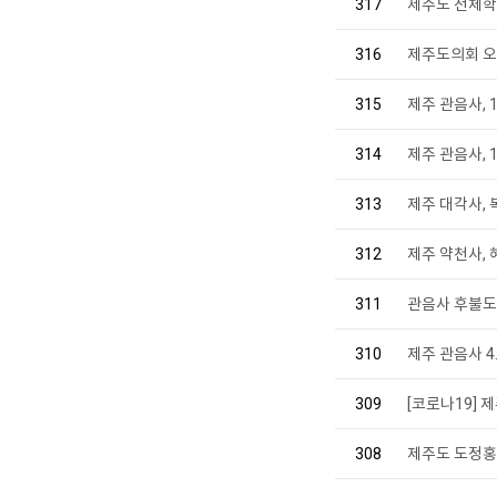
317
제주도 전체학
316
제주도의회 오
315
제주 관음사,
314
제주 관음사, 
313
제주 대각사,
312
제주 약천사,
311
관음사 후불도
310
제주 관음사 4
309
[코로나19] 
308
제주도 도정홍