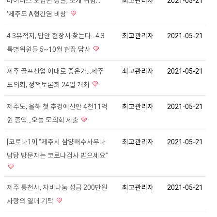
바이러스 오염된 생굴, 조개 위험...
최고관리자
2021-05-21
'제주도 A형간염 비상'
4.3유적지, 답안 현장서 찾는다...4.3
최고관리자
2021-05-21
특별위원들 5~10월 현장 답사
제주 골프산업 이대로 좋은가...제주
최고관리자
2021-05-21
도의회, 정책토론회 24일 개최
제주도, 올해 첫 추경예산안 4천11억
최고관리자
2021-05-21
원 증액...오늘 도의회 제출
[코로나19] “제주시 삼양해수사우나
최고관리자
2021-05-21
남탕 방문자는 코로나검사 받으세요”
제주 통천사, 자비나눔 성금 200만원
최고관리자
2021-05-21
사랑의 열매 기탁