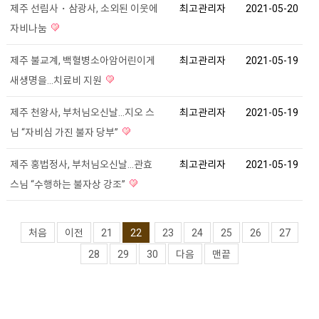
제주 선림사・삼광사, 소외된 이웃에
최고관리자
2021-05-20
자비나눔
제주 불교계, 백혈병소아암어린이게
최고관리자
2021-05-19
새생명을...치료비 지원
제주 천왕사, 부처님오신날...지오 스
최고관리자
2021-05-19
님 “자비심 가진 불자 당부”
제주 홍법정사, 부처님오신날...관효
최고관리자
2021-05-19
스님 “수행하는 불자상 강조”
처음
이전
21
22
23
24
25
26
27
28
29
30
다음
맨끝