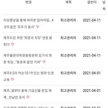
번호
제목
글쓴이
날
짜
치유명상을 통해 바라본 알아차림...4
최고관리자
2021-04-11
·3의 끝은 ‘모두가 용서’
제주도민 위한 ‘희망과 치유’ 연등 밝
최고관리자
2021-04-11
힌다
제주불문대학원총동문회 김기석 회
최고관리자
2021-04-11
장 취임...“동문회 발전 기여”
제주4·3과 여순10·19 잇는 평화·인권
최고관리자
2021-04-01
교육
제주, 낼부터 충북 가금산물 반입 해
최고관리자
2021-04-01
제...전남만 유지