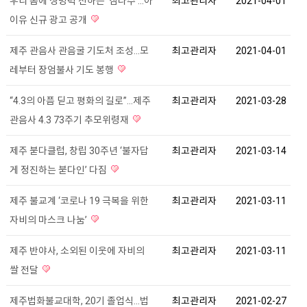
우리 몸에 생명력 전하는 ‘삼다수’...아
최고관리자
2021-04-01
이유 신규 광고 공개
제주 관음사 관음굴 기도처 조성...모
최고관리자
2021-04-01
레부터 장엄불사 기도 봉행
“4.3의 아픔 딛고 평화의 길로”...제주
최고관리자
2021-03-28
관음사 4.3 73주기 추모위령재
제주 붇다클럽, 창립 30주년 ‘불자답
최고관리자
2021-03-14
게 정진하는 붇다인’ 다짐
제주 불교계 ‘코로나 19 극복을 위한
최고관리자
2021-03-11
자비의 마스크 나눔’
제주 반야사, 소외된 이웃에 자비의
최고관리자
2021-03-11
쌀 전달
제주법화불교대학, 20기 졸업식...법
최고관리자
2021-02-27