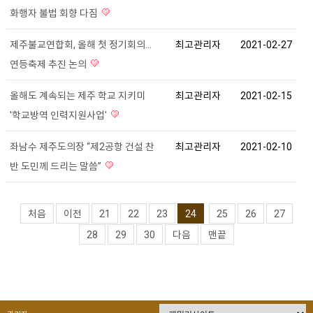
화행자 불법 회향 다짐
제주불교연합회, 올해 첫 정기회의...
최고관리자
2021-02-27
연등축제 추진 논의
올해도 계속되는 제주 학교 지키미
최고관리자
2021-02-15
'학교방역 인력지원사업'
좌남수 제주도의장 “제2공항 건설 찬
최고관리자
2021-02-10
반 도민께 드리는 말씀”
처음
이전
21
22
23
24
25
26
27
28
29
30
다음
맨끝