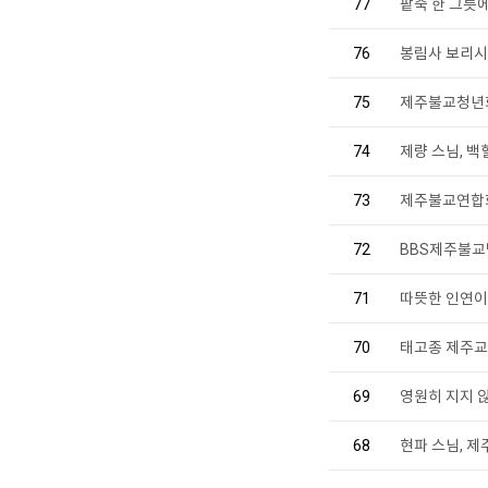
77
팥죽 한 그릇
76
봉림사 보리시
75
제주불교청년회
74
제량 스님, 
73
제주불교연합회
72
BBS제주불교
71
따뜻한 인연이 
70
태고종 제주교
69
영원히 지지 않
68
현파 스님, 