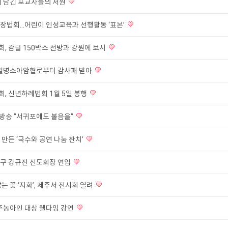
에 담긴 포교사들의 서원
장법회...어린이 인성교육과 선행활동 ‘표본’
, 감귤 150박스 선방과 강원에 보시
백혈병소아암협로부터 감사패 받아
, 신년하례법회 1월 5일 봉행
방송 "서귀포에도 불음을"
만든 ‘국수와 공연 나눔 잔치’
구 강규진 신도회장 연임
는 꽃 ‘지화’, 제주서 전시회 열려
제주농아인 대상 웰다잉 강연