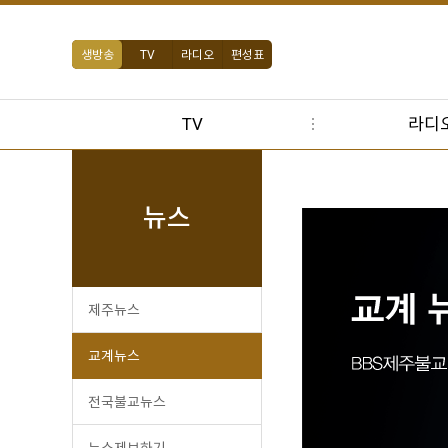
생방송
TV
라디오
편성표
TV
라디
뉴스
제주뉴스
교계뉴스
전국불교뉴스
뉴스제보하기