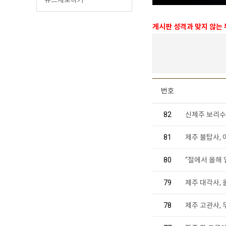
게시판 성격과 맞지 않는
번호
82
신제주 보리수
81
제주 불탑사,
80
“절에서 올해
79
제주 대각사,
78
제주 고관사,