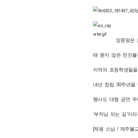
앙증맞은 
때 묻지 않은 천진불
지역의 초등학생들을 
내년 창립 30주년을
행사도 대형 공연 무
‘부처님 되는 길’이
[제용 스님 / 제주