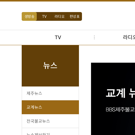
생방송
TV
라디오
편성표
TV
라디
뉴스
제주뉴스
교계뉴스
전국불교뉴스
뉴스제보하기