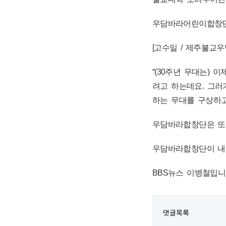
우담바라어린이합창단
[고수일 / 제주불교
“(30주년 무대는)
려고 하는데요. 그러
하는 무대를 구상하고
우담바라합창단은 또 
우담바라합창단이 내년
BBS뉴스 이병철입
댓글목록