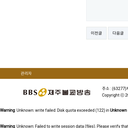
이전글
다음글
관리자
주소 : (63277
Copyright ⓒ 
Warning
: Unknown: write failed: Disk quota exceeded (122) in
Unknown
Warning
: Unknown: Failed to write session data (files). Please verify 