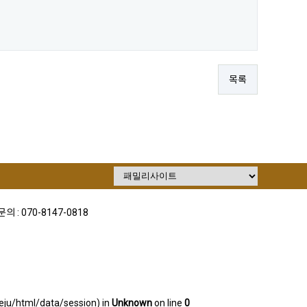
목록
의 : 070-8147-0818
sjeju/html/data/session) in
Unknown
on line
0