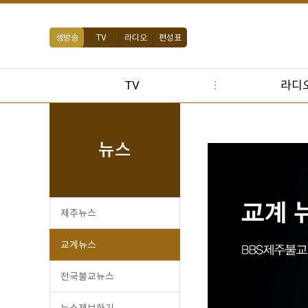
생방송
TV
라디오
편성표
TV
라디
뉴스
제주뉴스
교계뉴스
전국불교뉴스
뉴스제보하기