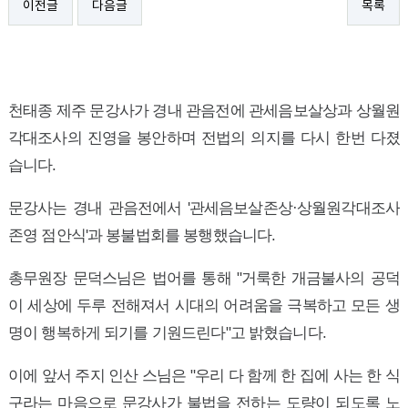
이전글
다음글
목록
천태종 제주 문강사가 경내 관음전에 관세음보살상과 상월원
각대조사의 진영을 봉안하며 전법의 의지를 다시 한번 다졌
습니다.
문강사는 경내 관음전에서 '관세음보살존상·상월원각대조사
존영 점안식'과 봉불법회를 봉행했습니다.
총무원장 문덕스님은 법어를 통해 "거룩한 개금불사의 공덕
이 세상에 두루 전해져서 시대의 어려움을 극복하고 모든 생
명이 행복하게 되기를 기원드린다"고 밝혔습니다.
이에 앞서 주지 인산 스님은 "우리 다 함께 한 집에 사는 한 식
구라는 마음으로 문강사가 불법을 전하는 도량이 되도록 노