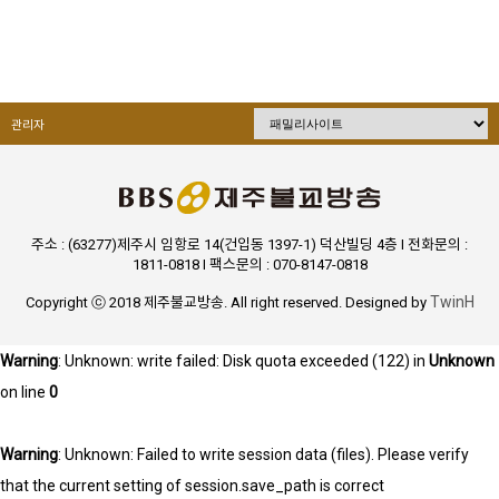
관리자
주소 : (63277)제주시 임항로 14(건입동 1397-1) 덕산빌딩 4층 I 전화문의 :
1811-0818 I 팩스문의 : 070-8147-0818
TwinH
Copyright ⓒ 2018 제주불교방송. All right reserved. Designed by
Warning
: Unknown: write failed: Disk quota exceeded (122) in
Unknown
on line
0
Warning
: Unknown: Failed to write session data (files). Please verify
that the current setting of session.save_path is correct